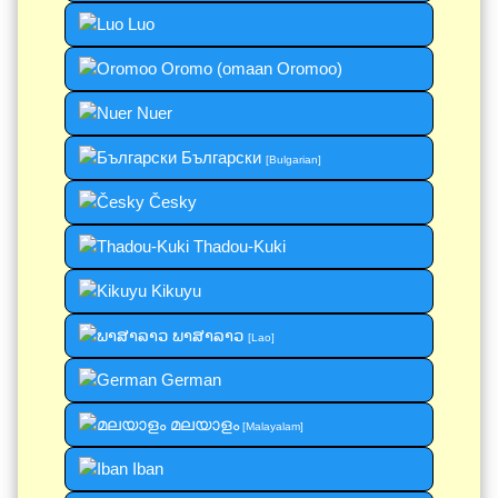
Luo
Oromo (omaan Oromoo)
Nuer
Български
[Bulgarian]
Česky
Thadou-Kuki
Kikuyu
ພາສາລາວ
[Lao]
German
മലയാളം
[Malayalam]
Iban