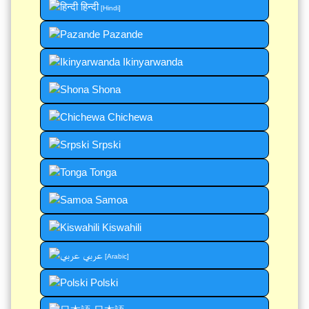
हिन्दी
[Hindi]
Pazande
Ikinyarwanda
Shona
Chichewa
Srpski
Tonga
Samoa
Kiswahili
عربي
[Arabic]
Polski