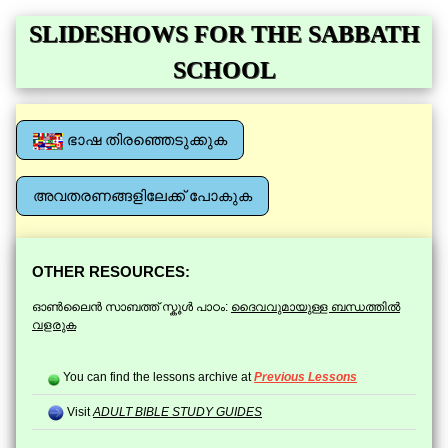
SLIDESHOWS FOR THE SABBATH
SCHOOL
ഭാഷ തിരഞ്ഞെടുക്കുക
അവതരണങ്ങളിലേക്ക് പോകുക
OTHER RESOURCES:
ഓൺലൈൻ സാബത്ത് സ്കൂൾ പാഠം:
ദൈവവുമായുള്ള ബന്ധത്തിൽ
വളരുക
You can find the lessons archive at
Previous Lessons
Visit
ADULT BIBLE STUDY GUIDES