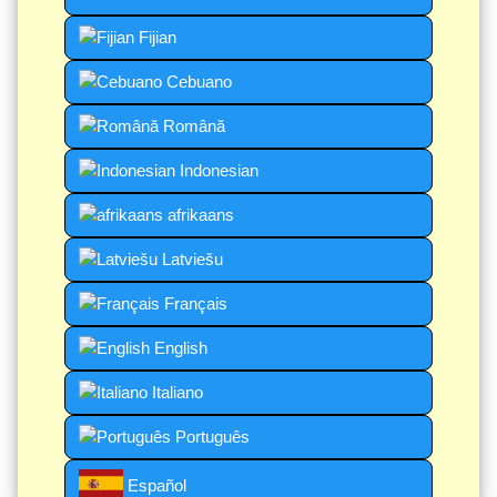
Fijian
Cebuano
Română
Indonesian
afrikaans
Latviešu
Français
English
Italiano
Português
Español