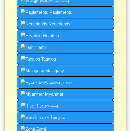
日本語
[Japanese]
Papiamentu
Nederlands
Hrvatski
Tamil
Tagalog
Malagasy
Русский
[Russian]
Myanmar
中文
[Chinese]
ภาษาไทย
[Thai]
Zomi