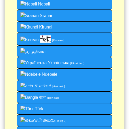
Nepali
Sranan
Kirundi
[Korean]
اردو
[Urdu]
Українська
[Ukrainian]
Ndebele
አማርኛ
[Amharic]
বাংলা
[Bengali]
Türk
తెలుగు
[Telegu]