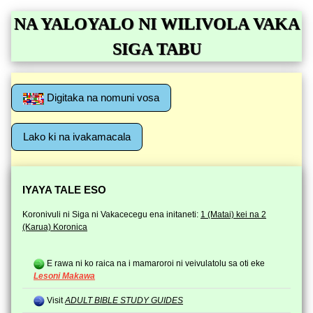
NA YALOYALO NI WILIVOLA VAKA
SIGA TABU
Digitaka na nomuni vosa
Lako ki na ivakamacala
IYAYA TALE ESO
Koronivuli ni Siga ni Vakacecegu ena initaneti:
1 (Matai) kei na 2
(Karua) Koronica
E rawa ni ko raica na i mamaroroi ni veivulatolu sa oti eke
Lesoni Makawa
Visit
ADULT BIBLE STUDY GUIDES