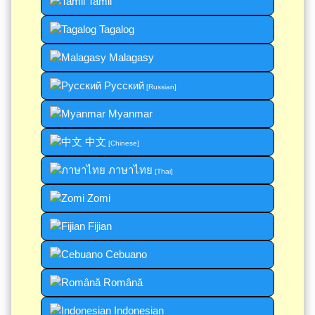
Tamil
Tagalog
Malagasy
Русский
[Russian]
Myanmar
中文
[Chinese]
ภาษาไทย
[Thai]
Zomi
Fijian
Cebuano
Română
Indonesian