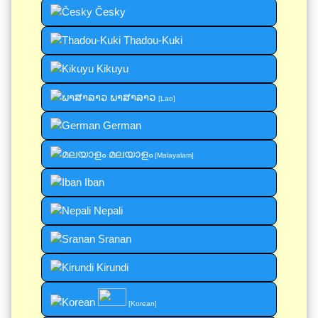
Česky
Thadou-Kuki
Kikuyu
ພາສາລາວ
[Lao]
German
മലയാളം
[Malayalam]
Iban
Nepali
Sranan
Kirundi
[Korean]