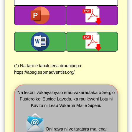
(*) Na taro e tabaki ena draunipepa
https://absg.sspmadventist.org/
Na lesoni vakaiyaloyalo erau vakarautaka o Sergio
Fustero kei Eunice Laveda, ka rau leweni Lotu ni
Kavitu ni Lesu Vakarua Mai e Sipeni.
Oni rawa ni veitaratara mai ena: