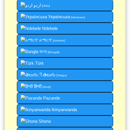
اردو
[Urdu]
Українська
[Ukrainian]
Ndebele
አማርኛ
[Amharic]
বাংলা
[Bengali]
Türk
తెలుగు
[Telegu]
हिन्दी
[Hindi]
Pazande
Ikinyarwanda
Shona