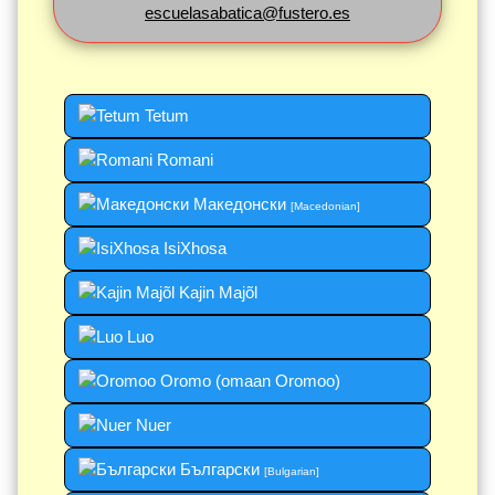
escuelasabatica@fustero.es
Tetum
Romani
Македонски
[Macedonian]
IsiXhosa
Kajin Majõl
Luo
Oromo (omaan Oromoo)
Nuer
Български
[Bulgarian]