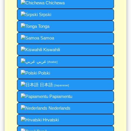
Chichewa
Srpski
Tonga
Samoa
Kiswahili
عربي
[Arabic]
Polski
日本語
[Japanese]
Papiamentu
Nederlands
Hrvatski