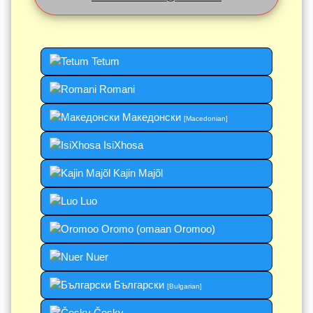
Tetum
Romani
Македонски
[Macedonian]
IsiXhosa
Kajin Majõl
Luo
Oromo (omaan Oromoo)
Nuer
Български
[Bulgarian]
Česky