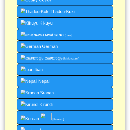
Thadou-Kuki
Kikuyu
ພາສາລາວ
[Lao]
German
മലയാളം
[Malayalam]
Iban
Nepali
Sranan
Kirundi
[Korean]