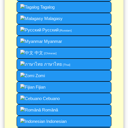
Tagalog
Malagasy
Русский
[Russian]
Myanmar
中文
[Chinese]
ภาษาไทย
[Thai]
Zomi
Fijian
Cebuano
Română
Indonesian