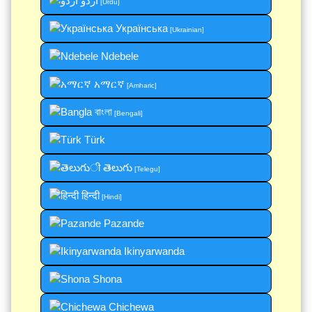
اردو
[Urdu]
Українська
[Ukrainian]
Ndebele
አማርኛ
[Amharic]
বাংলা
[Bengali]
Türk
తెలుగు
[Telegu]
हिन्दी
[Hindi]
Pazande
Ikinyarwanda
Shona
Chichewa