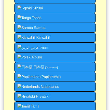
Srpski
Tonga
Samoa
Kiswahili
عربي
[Arabic]
Polski
日本語
[Japanese]
Papiamentu
Nederlands
Hrvatski
Tamil